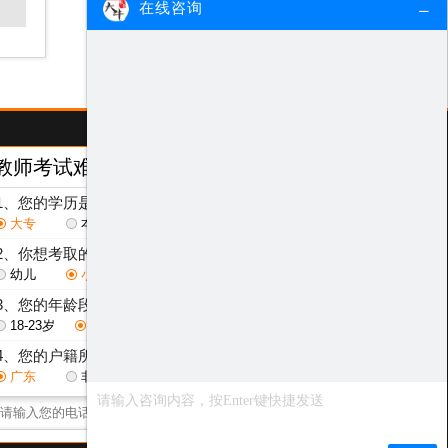
在线咨询
教师考试难度测评
/ Test
1、您的学历是？
大专
本科
研究生
2、你想考取的教师层次是？
幼儿
小学
初中
高中
3、您的年龄段是？
18-23岁
24-29岁
30-40岁
其他
4、您的户籍所在地是？
广东
非广东省
点击获取测评结果