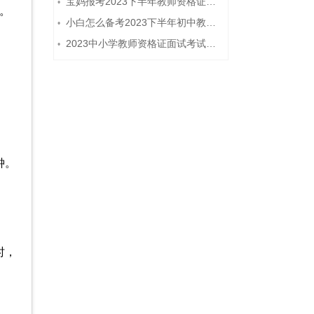
宝妈报考2023下半年教师资格证需要报班备考吗？
•
。
小白怎么备考2023下半年初中教师资格证笔试？
•
2023中小学教师资格证面试考试注意事项
•
钟。
时，