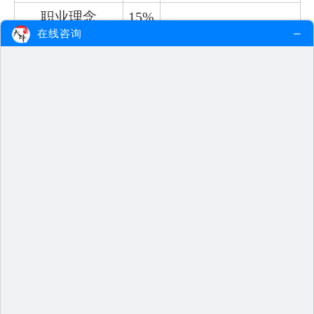
职业理念
15%
在线咨询
教育法律法规
10%
单项选择题
教师职业道德规
材料分析题
15%
范
文化素养
12%
单项选择题
基本能力
48%
材料分析题
写 作 题
单 项 选 择 题 ： 约
合 计
100%
39%
非 选 择 题 ： 约61%
②保教知识与能力