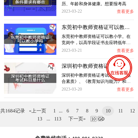
历、年龄和身体健康。想要报考高
中…
2023-03-22
查看更多
东莞初中教师资格证可以教小学吗？
东莞初中教师资格证可以教小学。在
竞岗中，以高学段证书去应聘低年…
2023-03-21
查看更多
深圳初中教师资格证考试科目是什么？
深圳初中教师资格证考试科目有《综
合素质》、《教育知识与能力》和…
2023-03-20
查看更多
共1684记录
«上一页
1
...
6
7
8
9
10
11
12
13
...
113
下一页»
GO