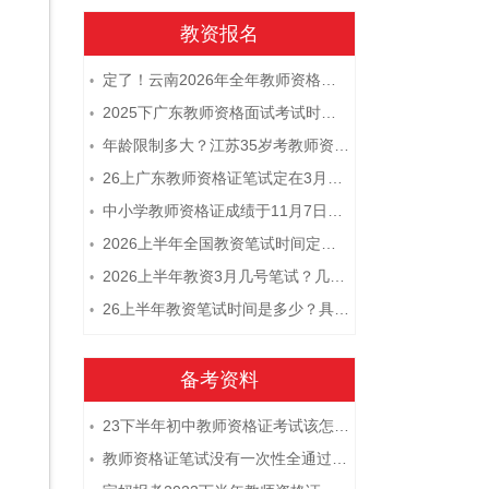
教资报名
定了！云南2026年全年教师资格证考试日程大公开！
•
2025下广东教师资格面试考试时间及科目内容（怎么考）
•
年龄限制多大？江苏35岁考教师资格证晚吗？
•
26上广东教师资格证笔试定在3月7日！附考试指南
•
中小学教师资格证成绩于11月7日10点查！
•
2026上半年全国教资笔试时间定档！
•
2026上半年教资3月几号笔试？几点开考
•
26上半年教资笔试时间是多少？具体安排表一览
•
备考资料
23下半年初中教师资格证考试该怎么复习？
•
教师资格证笔试没有一次性全通过下次需要重新报考吗？
•