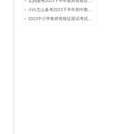
宝妈报考2023下半年教师资格证需要报班备考吗？
•
小白怎么备考2023下半年初中教师资格证笔试？
•
2023中小学教师资格证面试考试注意事项
•