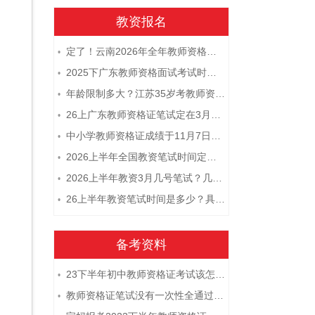
教资报名
定了！云南2026年全年教师资格证考试日程大公开！
•
2025下广东教师资格面试考试时间及科目内容（怎么考）
•
年龄限制多大？江苏35岁考教师资格证晚吗？
•
26上广东教师资格证笔试定在3月7日！附考试指南
•
中小学教师资格证成绩于11月7日10点查！
•
2026上半年全国教资笔试时间定档！
•
2026上半年教资3月几号笔试？几点开考
•
26上半年教资笔试时间是多少？具体安排表一览
•
备考资料
23下半年初中教师资格证考试该怎么复习？
•
教师资格证笔试没有一次性全通过下次需要重新报考吗？
•