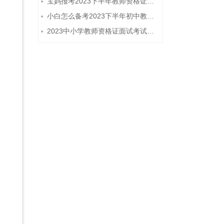
宝妈报考2023下半年教师资格证需要报班备考吗？
•
小白怎么备考2023下半年初中教师资格证笔试？
•
2023中小学教师资格证面试考试注意事项
•