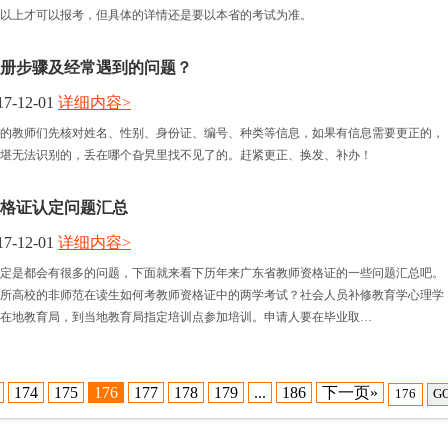
以上才可以报考，但具体的详情还是要以本省的考试为准。
册步骤及经常遇到的问题？
7-12-01
详细内容>
的教师们先核对姓名、性别、身份证、编号、种类等信息，如果有信息需要更正的，
堪无法识别的，丢在哪个旮旯里找不见了的。赶紧更正、换发、补办！
格证认定问题汇总
7-12-01
详细内容>
定是都会有很多的问题，下面就来看下历年来广东省教师资格证的一些问题汇总吧。
3所高校的非师范在读生如何考教师资格证中的两学考试？社会人员补修教育学心理学
在地教育局，到当地教育局指定培训点参加培训。申请人要在毕业取…
174
175
176
177
178
179
...
186
下一页»
G