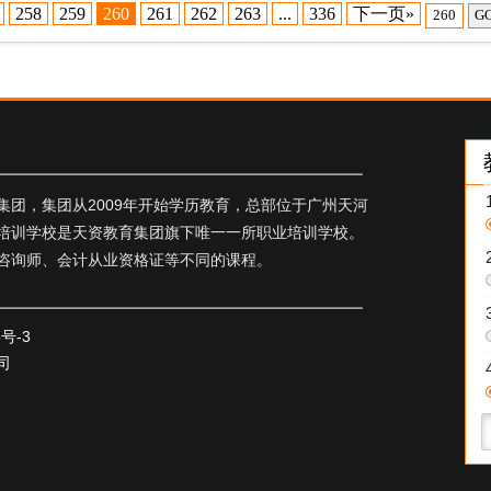
258
259
260
261
262
263
...
336
下一页»
G
团，集团从2009年开始学历教育，总部位于广州天河
培训学校是天资教育集团旗下唯一一所职业培训学校。
咨询师、会计从业资格证等不同的课程。
5号-3
司