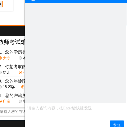
O
教师考试难度测评
/ Test
1、您的学历是？
大专
本科
研究生
2、你想考取的教师层次是？
幼儿
小学
初中
高中
3、您的年龄段是？
18-23岁
24-29岁
30-40岁
其他
4、您的户籍所在地是？
广东
非广东省
点击获取测评结果