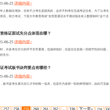
1-06-25
详细内容>
年人数都在增加，但有不少考生是跟风的，这并不利考生完成考证任务。为了让考生
资讯，助力考试，下面大牛教育将就“东莞普通话水平测试报名有人数限制吗”这个话
教师资格证面试失分点体现在哪？
1-06-25
详细内容>
时，许多考生对大的环节非常重视，也做得很好，但是往往忽视一些细节性的问题，
的失分。
证考试板书诀窍要点有哪些？
1-06-25
详细内容>
，板书是考生展示自己才华的唯一道具，也是作为老师一职的鲜明烙印，由此可见板
257
258
259
260
261
262
...
336
下一页»
G