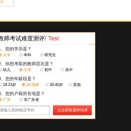
教师考试难度测评
/ Test
1、您的学历是？
大专
本科
研究生
2、你想考取的教师层次是？
幼儿
小学
初中
高中
3、您的年龄段是？
18-23岁
24-29岁
30-40岁
其他
4、您的户籍所在地是？
广东
非广东省
点击获取测评结果