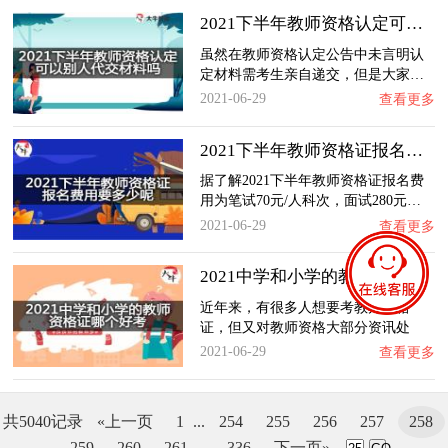
2021下半年教师资格认定可以别人代交材料吗？…
虽然在教师资格认定公告中未言明认
定材料需考生亲自递交，但是大家…
2021-06-29
查看更多
2021下半年教师资格证报名费用要多少呢？
据了解2021下半年教师资格证报名费
用为笔试70元/人科次，面试280元…
2021-06-29
查看更多
2021中学和小学的教师资格证哪个好考？
近年来，有很多人想要考教师资格
证，但又对教师资格大部分资讯处
于…
2021-06-29
查看更多
共5040记录
«上一页
1
...
254
255
256
257
258
259
260
261
...
336
下一页»