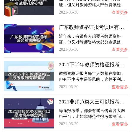
证，但又对教师资格大部分资讯处
于…
2021-06-30
查看更多
广东教师资格证报考误区有哪些呢？
近年来，有很多人想要考教师资格
证，但又对教师资格大部分资讯处
于…
2021-06-30
查看更多
2021下半年教师资格证报考限制有哪些呢？
教师资格证报考每年人数都在增加，
但有不少考生是跟风的，这并不利…
2021-06-30
查看更多
2021非师范类大三可以报考高中教资吗？
每逢报考季，都会有谣言传遍各大网
络平台，比如非师范生报考限制问…
2021-06-29
查看更多