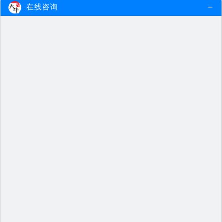
在线咨询
教师资格证面试如何试讲？
很多考生在考取教师资格证时，都很
担心试讲，试讲顾名思义就是让考…
2015-07-25
查看更多
资格证备考：自学和培训的区别
由于就业竞争压力，很多公司会要求
求职者有相应的资格证书才能聘用…
2015-07-22
查看更多
广州教师资格证——普通话考试内容分析
普通话考试是广州教师资格证考试的
重要内容，中文专业的教师资格证…
2015-07-21
查看更多
教师资格证考试复习技巧
对于初步了解教师资格证的人员而