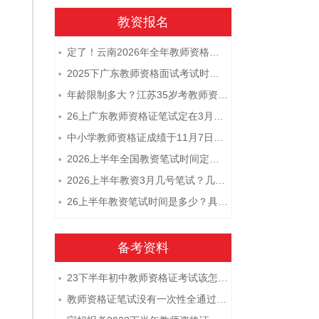
教资报名
定了！云南2026年全年教师资格证考试日程大公开！
•
2025下广东教师资格面试考试时间及科目内容（怎么考）
•
年龄限制多大？江苏35岁考教师资格证晚吗？
•
26上广东教师资格证笔试定在3月7日！附考试指南
•
中小学教师资格证成绩于11月7日10点查！
•
2026上半年全国教资笔试时间定档！
•
2026上半年教资3月几号笔试？几点开考
•
26上半年教资笔试时间是多少？具体安排表一览
•
备考资料
23下半年初中教师资格证考试该怎么复习？
•
教师资格证笔试没有一次性全通过下次需要重新报考吗？
•