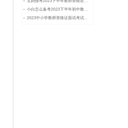
宝妈报考2023下半年教师资格证需要报班备考吗？
•
小白怎么备考2023下半年初中教师资格证笔试？
•
2023中小学教师资格证面试考试注意事项
•