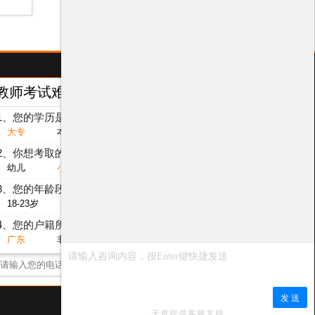
教师考试难度测评
/ Test
1、您的学历是？
大专
本科
研究生
2、你想考取的教师层次是？
幼儿
小学
初中
高中
3、您的年龄段是？
18-23岁
24-29岁
30-40岁
其他
4、您的户籍所在地是？
广东
非广东省
点击获取测评结果