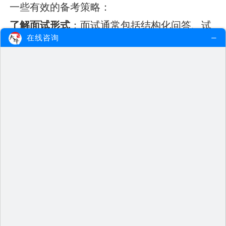
一些有效的备考策略：
了解面试形式
：面试通常包括结构化问答、试
在线咨询
讲和答辩。考生应熟悉每个环节的要求，尤其
是试讲部分，需准备相应的教学内容。
模拟练习
：通过模拟面试，考生可以提高自己
的应变能力和表达能力。可以邀请同学或老师
进行模拟考，获取反馈。
掌握教学技巧
：在试讲中，考生需要展示自己
的教学能力，建议多使用互动环节，增强师生
之间的互动。
查阅备考资料
：利用网络资源和书籍，系统复
习教育学、心理学等相关知识，确保理论基础
扎实。