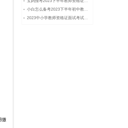
宝妈报考2023下半年教师资格证需要报班备考吗？
•
小白怎么备考2023下半年初中教师资格证笔试？
•
2023中小学教师资格证面试考试注意事项
•
用缴