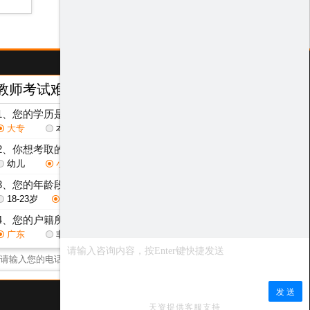
教师考试难度测评
/ Test
1、您的学历是？
大专
本科
研究生
2、你想考取的教师层次是？
幼儿
小学
初中
高中
3、您的年龄段是？
18-23岁
24-29岁
30-40岁
其他
4、您的户籍所在地是？
广东
非广东省
点击获取测评结果