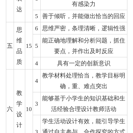
有感染力
达
5
善于倾听，并能做出恰当的回应
6
思维严密，条理清晰，逻辑性强
思
维
能正确地理解和分析问题，抓住
五
15
5
品
要点，并作出及时反应
质
4
具有一定的创新意识
教学材料处理恰当，教学目标明
4
确，重、难点突出
教
能够基于小学生的知识基础和生
学
3
六
10
活经验合理设计教师活动
设
学生活动设计有效，能引导学生
计
3
通过自主参与、合作探究的方式