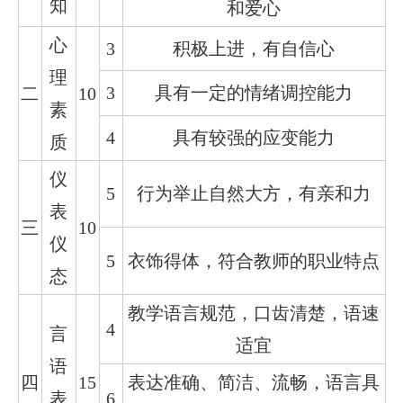
知
和爱心
心
3
积极上进，有自信心
理
3
具有一定的情绪调控能力
二
10
素
4
具有较强的应变能力
质
仪
5
行为举止自然大方，有亲和力
表
三
10
仪
5
衣饰得体，符合教师的职业特点
态
教学语言规范，口齿清楚，语速
4
言
适宜
语
四
15
表达准确、简洁、流畅，语言具
表
6