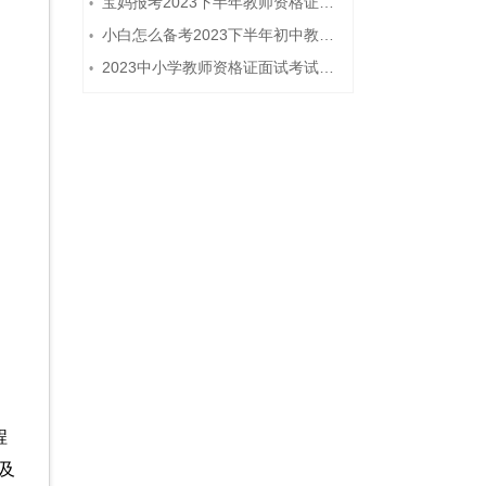
宝妈报考2023下半年教师资格证需要报班备考吗？
•
小白怎么备考2023下半年初中教师资格证笔试？
•
2023中小学教师资格证面试考试注意事项
•
程
及