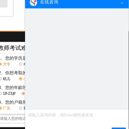
在线咨询
教师考试难度测评
/ Test
1、您的学历是？
大专
本科
研究生
2、你想考取的教师层次是？
幼儿
小学
初中
高中
3、您的年龄段是？
18-23岁
24-29岁
30-40岁
其他
4、您的户籍所在地是？
广东
非广东省
点击获取测评结果