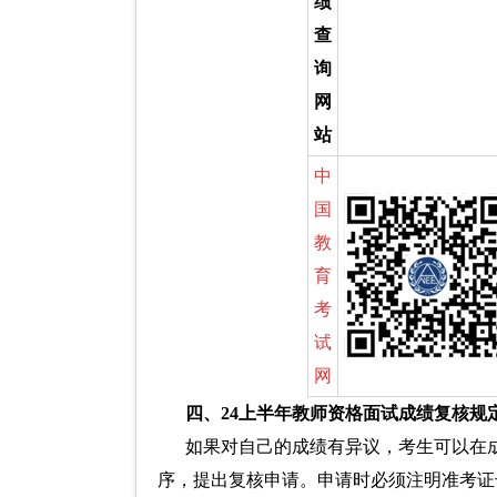
绩
查
询
网
站
中
国
教
育
考
试
网
四、24上半年教师资格面试成绩复核规
如果对自己的成绩有异议，考生可以在
序，提出复核申请。申请时必须注明准考证