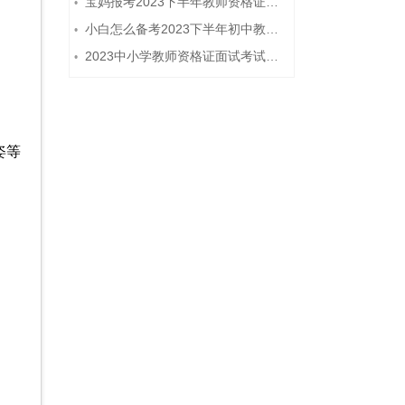
宝妈报考2023下半年教师资格证需要报班备考吗？
•
小白怎么备考2023下半年初中教师资格证笔试？
•
2023中小学教师资格证面试考试注意事项
•
姿等