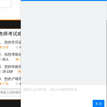
教师考试难度测评
/ Test
1、您的学历是？
大专
本科
研究生
2、你想考取的教师层次是？
幼儿
小学
初中
高中
3、您的年龄段是？
18-23岁
24-29岁
30-40岁
其他
4、您的户籍所在地是？
广东
非广东省
点击获取测评结果