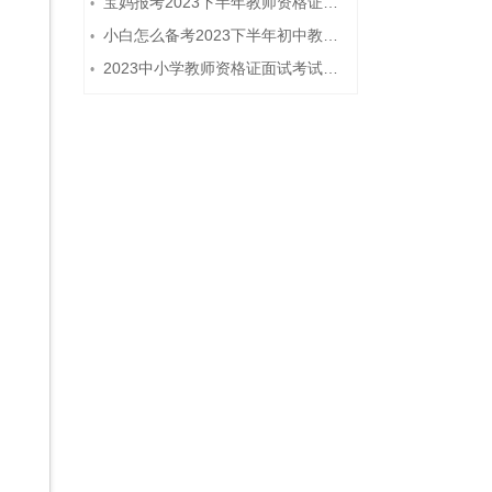
宝妈报考2023下半年教师资格证需要报班备考吗？
•
小白怎么备考2023下半年初中教师资格证笔试？
•
2023中小学教师资格证面试考试注意事项
•