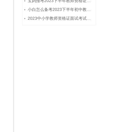
宝妈报考2023下半年教师资格证需要报班备考吗？
•
小白怎么备考2023下半年初中教师资格证笔试？
•
2023中小学教师资格证面试考试注意事项
•