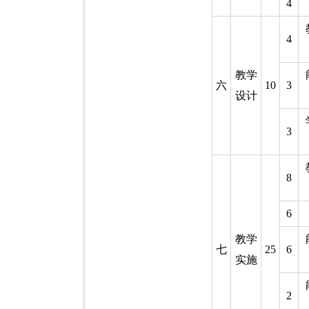
4
4
教学
六
10
3
设计
3
8
6
教学
七
25
6
实施
2