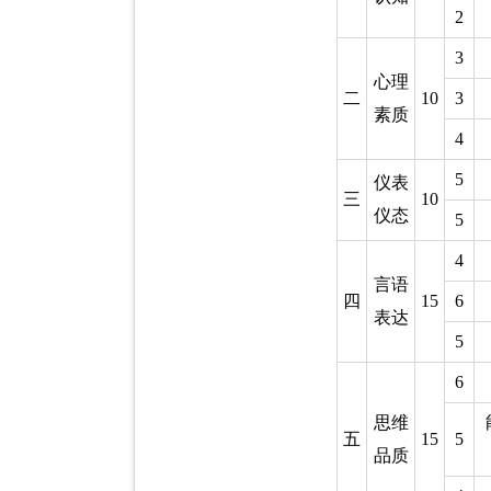
2
3
心理
二
10
3
素质
4
5
仪表
三
10
仪态
5
4
言语
四
15
6
表达
5
6
思维
五
15
5
品质