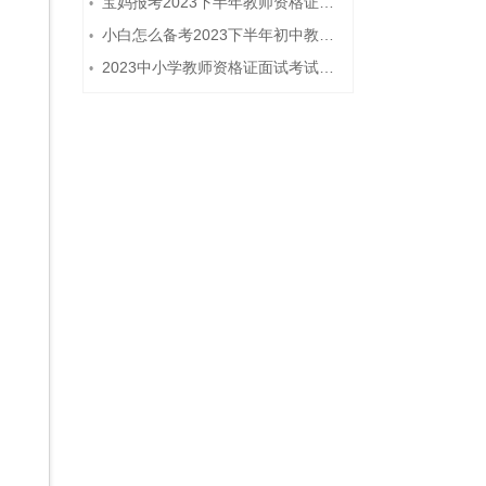
宝妈报考2023下半年教师资格证需要报班备考吗？
•
小白怎么备考2023下半年初中教师资格证笔试？
•
2023中小学教师资格证面试考试注意事项
•