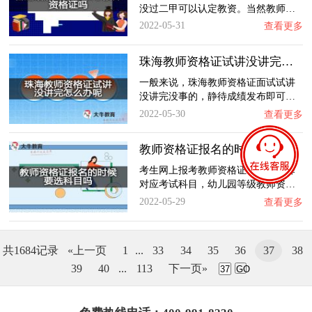
没过二甲可以认定教资。当然教师…
2022-05-31
查看更多
珠海教师资格证试讲没讲完怎么办呢？
一般来说，珠海教师资格证面试试讲
没讲完没事的，静待成绩发布即可…
2022-05-30
查看更多
教师资格证报名的时候要选科目吗？
考生网上报考教师资格证时需要选择
对应考试科目，幼儿园等级教师资…
2022-05-29
查看更多
共1684记录
«上一页
1
...
33
34
35
36
37
38
39
40
...
113
下一页»
GO