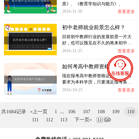
质》、《教育学知识与能力》、
《学…
2016-11-30
查看更多
初中老师就业前景怎么样？
目前初中教师行业的发展前景一片大
好，也可以预见在不久的将来初中…
2016-11-25
查看更多
如何考高中教师资格证？
现在报考高中教师资格证的最低学历
要求为本科学历，只要满足报考条…
2016-10-25
查看更多
共1684记录
«上一页
1
...
106
107
108
109
110
111
112
113
下一页»
GO