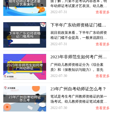
据了解，只要不是考试内容改革，明
年幼师证考试要才艺表演。幼儿教…
2022-07-31
查看更多
下半年广东幼师资格证门槛高吗？
就目前政策来看，下半年广东幼师资
格证门槛不会提高，一般来说跟往…
2022-07-31
查看更多
2023年非师范生如何考广州幼师证？
广州幼儿教师资格证分为《综合素
质》和《保教知识与能力》。首先
笔…
2022-07-30
查看更多
23年广州自考幼师证怎么考？
笔试是考生考广州教师资格证的第一
场考试。幼儿教师资格证笔试难度…
2022-07-30
查看更多