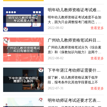
明年幼儿教师资格证考试难度大吗？
明年幼儿教师资格证考试难度不会加
大，因为只会调整报考门槛而已，…
2022-08-02
查看更多
广州幼儿教师资格笔试科目有哪些呢？
广州幼儿教师资格笔试分为《综合素
质》和《保教知识与能力》这两个…
2022-08-02
查看更多
下半年湛江考幼师证需要什么条件？
据了解，幼儿教师资格证属于低学
段，报考条件比其他学段要低上不
少…
2022-07-31
查看更多
明年幼师证考试还要才艺表演吗？