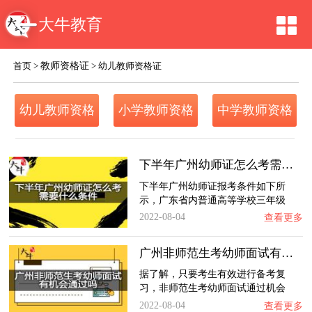
大牛教育
教师资格证
首页
>
>
幼儿教师资格证
幼儿教师资格
小学教师资格
中学教师资格
证
证
证
下半年广州幼师证怎么考需要什么条件？
下半年广州幼师证报考条件如下所
示，广东省内普通高等学校三年级
及…
2022-08-04
查看更多
广州非师范生考幼师面试有机会通过吗？
据了解，只要考生有效进行备考复
习，非师范生考幼师面试通过机会
很…
2022-08-04
查看更多