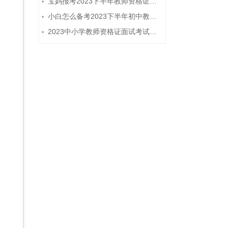
宝妈报考2023下半年教师资格证需要报班备考吗？
•
小白怎么备考2023下半年初中教师资格证笔试？
•
2023中小学教师资格证面试考试注意事项
•