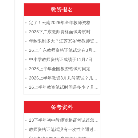
教资报名
定了！云南2026年全年教师资格证考试日程大公开！
•
2025下广东教师资格面试考试时间及科目内容（怎么考）
•
年龄限制多大？江苏35岁考教师资格证晚吗？
•
26上广东教师资格证笔试定在3月7日！附考试指南
•
中小学教师资格证成绩于11月7日10点查！
•
2026上半年全国教资笔试时间定档！
•
2026上半年教资3月几号笔试？几点开考
•
26上半年教资笔试时间是多少？具体安排表一览
•
备考资料
23下半年初中教师资格证考试该怎么复习？
•
教师资格证笔试没有一次性全通过下次需要重新报考吗？
•