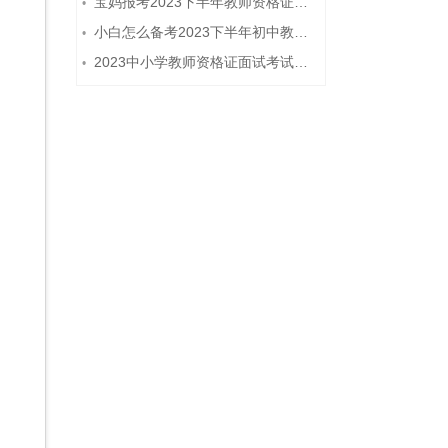
宝妈报考2023下半年教师资格证需要报班备考吗？
•
小白怎么备考2023下半年初中教师资格证笔试？
•
2023中小学教师资格证面试考试注意事项
•