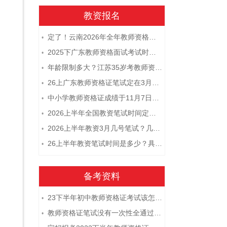
教资报名
定了！云南2026年全年教师资格证考试日程大公开！
•
2025下广东教师资格面试考试时间及科目内容（怎么考）
•
年龄限制多大？江苏35岁考教师资格证晚吗？
•
26上广东教师资格证笔试定在3月7日！附考试指南
•
中小学教师资格证成绩于11月7日10点查！
•
2026上半年全国教资笔试时间定档！
•
2026上半年教资3月几号笔试？几点开考
•
26上半年教资笔试时间是多少？具体安排表一览
•
备考资料
23下半年初中教师资格证考试该怎么复习？
•
教师资格证笔试没有一次性全通过下次需要重新报考吗？
•