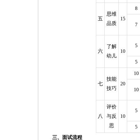
8
思维
五
15
品质
7
5
了解
六
10
幼儿
5
10
技能
七
20
技巧
10
评价
5
八
与反
10
思
5
三、面试流程