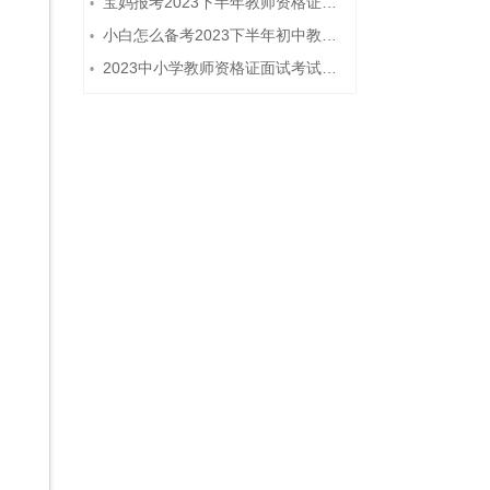
宝妈报考2023下半年教师资格证需要报班备考吗？
•
小白怎么备考2023下半年初中教师资格证笔试？
•
2023中小学教师资格证面试考试注意事项
•