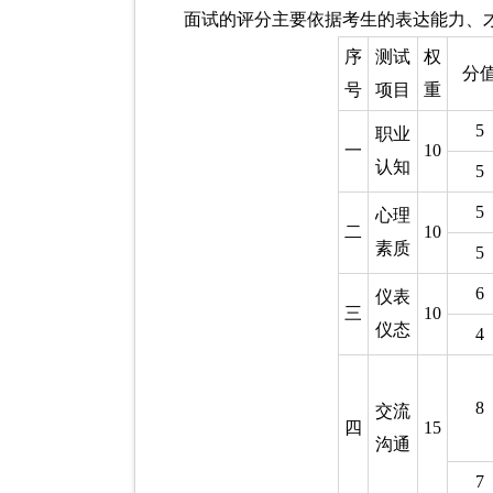
面试的评分主要依据考生的表达能力、
序
测试
权
分
号
项目
重
5
职业
一
10
认知
5
5
心理
二
10
素质
5
6
仪表
三
10
仪态
4
8
交流
四
15
沟通
7