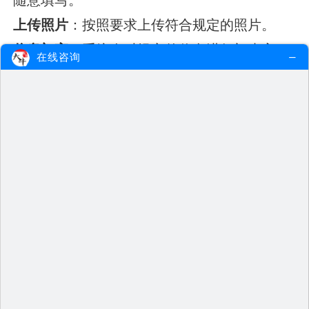
上传照片
：按照要求上传符合规定的照片。
信息初审
：系统会对提交的信息进行初步审
在线咨询
核。
信息核验
：考生需核实所有信息的准确性。
查看审核结果
：确认审核通过后，考生可进行
下一步。
缴费
：在审核通过后，及时进行网上缴费。
打印准考证
：考前一周，考生需登录网站打印
准考证，准考证上包含考试时间和地点等重要
信息。
考生在填写信息时，务必按照提示将材料填入
对应信息栏，避免因错误填写而影响报考。