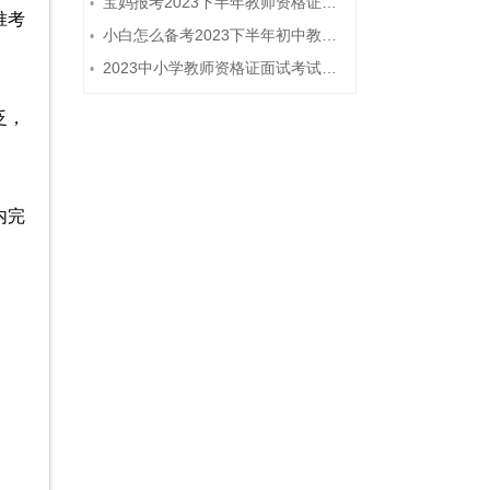
宝妈报考2023下半年教师资格证需要报班备考吗？
•
准考
小白怎么备考2023下半年初中教师资格证笔试？
•
2023中小学教师资格证面试考试注意事项
•
泛，
内完