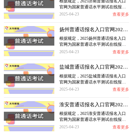
根据规定，2025济南普通话报名入口
官网为国家普通话水平测试在线报…
2025-04-23
查看更多
扬州普通话报名入口官网2025（含报名流程、报…
根据规定，2025扬州普通话报名入口
官网为国家普通话水平测试在线报…
2025-04-23
查看更多
盐城普通话报名入口官网2025（含报名流程、报…
根据规定，2025盐城普通话报名入口
官网为国家普通话水平测试在线报…
2025-04-23
查看更多
淮安普通话报名入口官网2025（含报名流程、报…
根据规定，2025淮安普通话报名入口
官网为国家普通话水平测试在线报…
2025-04-23
查看更多