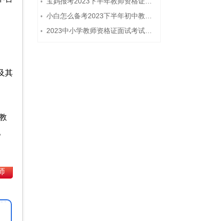
宝妈报考2023下半年教师资格证需要报班备考吗？
•
小白怎么备考2023下半年初中教师资格证笔试？
•
2023中小学教师资格证面试考试注意事项
•
及其
教
。
师