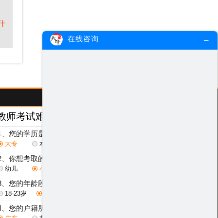
什
在线咨询
教师考试难度测评
/ Test
1、您的学历是？
大专
本科
研究生
2、你想考取的教师层次是？
幼儿
小学
初中
高中
3、您的年龄段是？
18-23岁
24-29岁
30-40岁
其他
4、您的户籍所在地是？