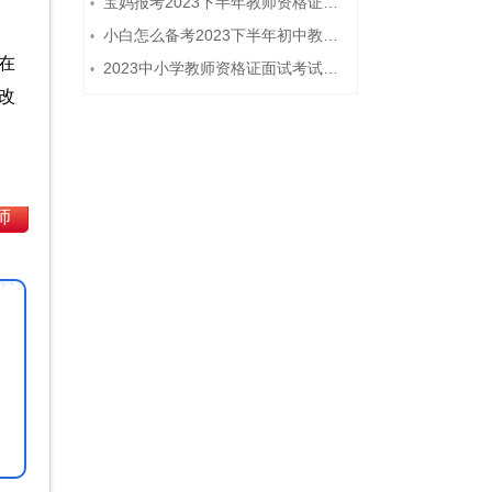
宝妈报考2023下半年教师资格证需要报班备考吗？
•
小白怎么备考2023下半年初中教师资格证笔试？
•
在
2023中小学教师资格证面试考试注意事项
•
改
师