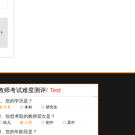
什
教师考试难度测评
/ Test
1、您的学历是？
大专
本科
研究生
2、你想考取的教师层次是？
幼儿
小学
初中
高中
3、您的年龄段是？