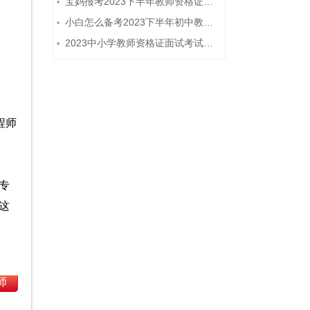
宝妈报考2023下半年教师资格证需要报班备考吗？
•
小白怎么备考2023下半年初中教师资格证笔试？
•
2023中小学教师资格证面试考试注意事项
•
程师
专
这
师