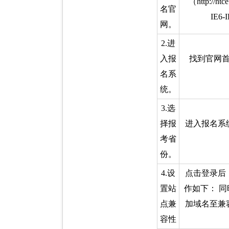
（http://
名官
IE
网。
2.进
入报
找到官网
名系
统。
3.选
择报
进入报名系
考省
份。
4.设
点击登录后
置站
作如下： 同
点兼
加域名至兼
容性