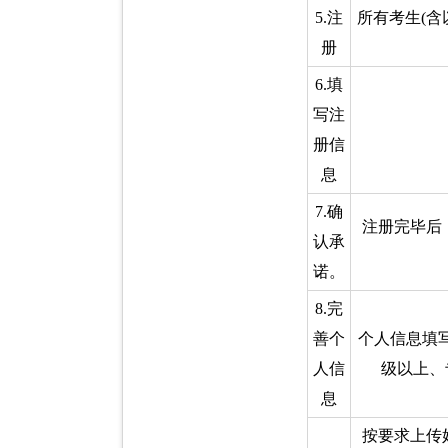
5.注
所有考生(含
册
6.填
写注
册信
息
7.确
注册完毕后
认承
诺。
8.完
善个
个人信息填
人信
级以上、
息
按要求上传