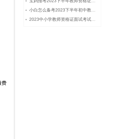
宝妈报考2023下半年教师资格证需要报班备考吗？
•
小白怎么备考2023下半年初中教师资格证笔试？
•
2023中小学教师资格证面试考试注意事项
•
缴费