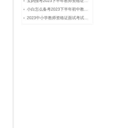
宝妈报考2023下半年教师资格证需要报班备考吗？
•
小白怎么备考2023下半年初中教师资格证笔试？
•
2023中小学教师资格证面试考试注意事项
•