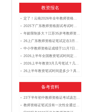
教资报名
定了！云南2026年全年教师资格证考试日程大公开！
•
2025下广东教师资格面试考试时间及科目内容（怎么考）
•
年龄限制多大？江苏35岁考教师资格证晚吗？
•
26上广东教师资格证笔试定在3月7日！附考试指南
•
中小学教师资格证成绩于11月7日10点查！
•
2026上半年全国教资笔试时间定档！
•
2026上半年教资3月几号笔试？几点开考
•
26上半年教资笔试时间是多少？具体安排表一览
•
备考资料
23下半年初中教师资格证考试该怎么复习？
•
教师资格证笔试没有一次性全通过下次需要重新报考吗？
•