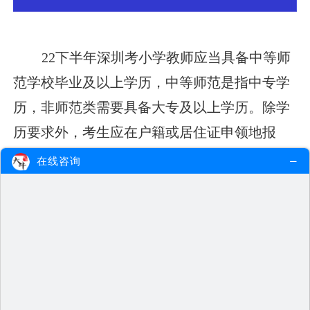
22下半年深圳考小学教师应当具备中等师
范学校毕业及以上学历，中等师范是指中专学
历，非师范类需要具备大专及以上学历。除学
历要求外，考生应在户籍或居住证申领地报
名，在校生可以在就读学校所在地报名。
在线咨询
小学教师资格考试笔试为2个科目：科目
一为《综合素质》（小学），科目二为《教育
教学知识与能力》。
笔试主要考查申请人从事教师职业所应具