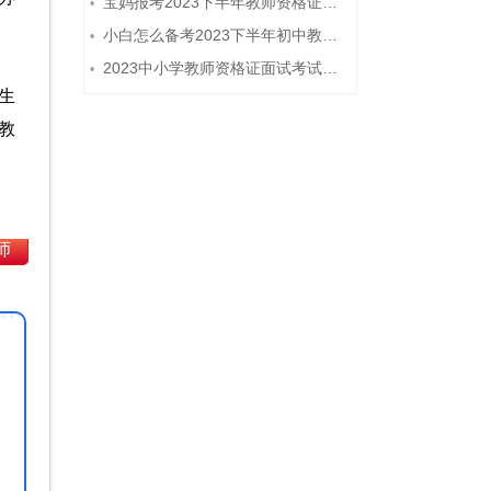
宝妈报考2023下半年教师资格证需要报班备考吗？
•
小白怎么备考2023下半年初中教师资格证笔试？
•
2023中小学教师资格证面试考试注意事项
•
生
教
师