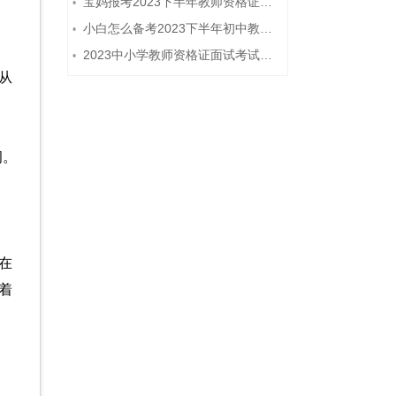
宝妈报考2023下半年教师资格证需要报班备考吗？
•
小白怎么备考2023下半年初中教师资格证笔试？
•
2023中小学教师资格证面试考试注意事项
•
从
纲。
在
着