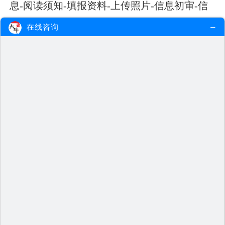
息-阅读须知-填报资料-上传照片-信息初审-信
息核验-查看审核结果-缴费-打印准考证。
在线咨询
三、2024年下半年徐州教师资
格证报名条件
报名教师资格证考试需要满足特定的条
件，包括学历、年龄和身体条件等。
⑴学历要求
1. 取得幼儿园教师资格，具备大专及其以
上学历，部分幼儿师范毕业生也可以报名。
2. 取得小学教师资格，具备大专及其以上
学历。
3. 取得初级中学教师资格，具备大专及其