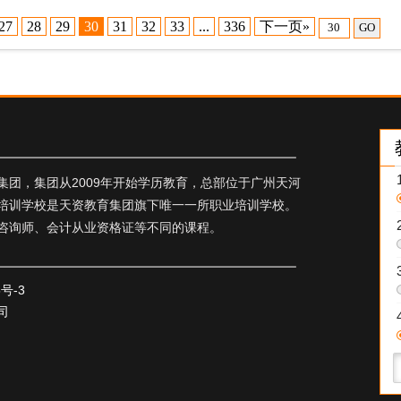
27
28
29
30
31
32
33
...
336
下一页»
GO
团，集团从2009年开始学历教育，总部位于广州天河
培训学校是天资教育集团旗下唯一一所职业培训学校。
咨询师、会计从业资格证等不同的课程。
5号-3
司