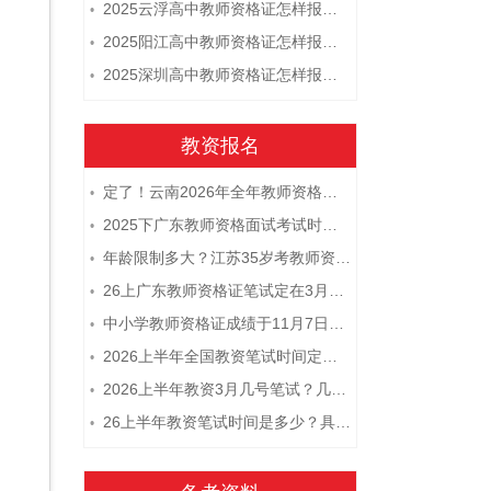
2025云浮高中教师资格证怎样报名 附流程
•
2025阳江高中教师资格证怎样报名 附流程
•
2025深圳高中教师资格证怎样报名 附流程
•
教资报名
定了！云南2026年全年教师资格证考试日程大公开！
•
2025下广东教师资格面试考试时间及科目内容（怎么考）
•
年龄限制多大？江苏35岁考教师资格证晚吗？
•
26上广东教师资格证笔试定在3月7日！附考试指南
•
中小学教师资格证成绩于11月7日10点查！
•
2026上半年全国教资笔试时间定档！
•
2026上半年教资3月几号笔试？几点开考
•
26上半年教资笔试时间是多少？具体安排表一览
•