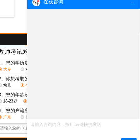
在线咨询
教师考试难度测评
/ Test
1、您的学历是？
大专
本科
研究生
2、你想考取的教师层次是？
幼儿
小学
初中
高中
3、您的年龄段是？
18-23岁
24-29岁
30-40岁
其他
4、您的户籍所在地是？
广东
非广东省
点击获取测评结果