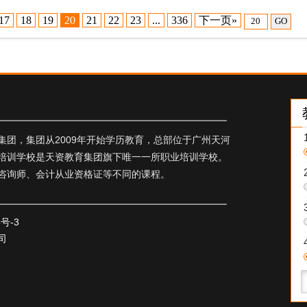
17
18
19
20
21
22
23
...
336
下一页»
GO
团，集团从2009年开始学历教育，总部位于广州天河
培训学校是天资教育集团旗下唯一一所职业培训学校。
咨询师、会计从业资格证等不同的课程。
5号-3
司