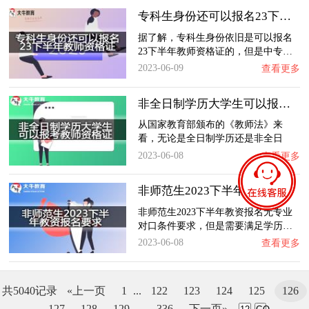
专科生身份还可以报名23下半年教师资格证吗？…
据了解，专科生身份依旧是可以报名
23下半年教师资格证的，但是中专…
2023-06-09
查看更多
非全日制学历大学生可以报考教师资格证吗？
从国家教育部颁布的《教师法》来
看，无论是全日制学历还是非全日
制…
2023-06-08
查看更多
非师范生2023下半年教资报名要求？
非师范生2023下半年教资报名无专业
对口条件要求，但是需要满足学历…
2023-06-08
查看更多
共5040记录
«上一页
1
...
122
123
124
125
126
127
128
129
...
336
下一页»