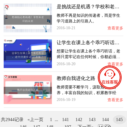
是挑战还是机遇？学校和老师的未来
教师不再是知识的传递者，而是学生
学习道路上的引路人。
2016-10-21
查看更多
让学生在课上各个乖巧听话，老师只需牢记1点…
想要让学生在课上各个乖巧听话，老
师只需牢记在任何时候，你都必须…
2016-10-20
查看更多
教师自我进化之路
教师需要不断学习，汲取知识的营
养，丰富自我的知识，积累教学经
验…
2016-10-19
查看更多
共2944记录
«上一页
1
...
141
142
143
144
145
146
147
148
...
197
下一页»