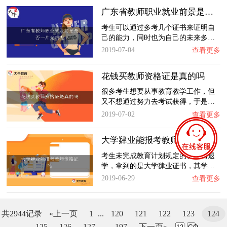
广东省教师职业就业前景是否一片光明呢
考生可以通过多考几个证书来证明自
己的能力，同时也为自己的未来多…
2019-07-04
查看更多
花钱买教师资格证是真的吗
很多考生想要从事教育教学工作，但
又不想通过努力去考试获得，于是…
2019-07-02
查看更多
大学肄业能报考教师资格证吗
考生未完成教育计划规定的课程而退
学，拿到的是大学肄业证书，其学…
2019-06-29
查看更多
共2944记录
«上一页
1
...
120
121
122
123
124
125
126
127
...
197
下一页»