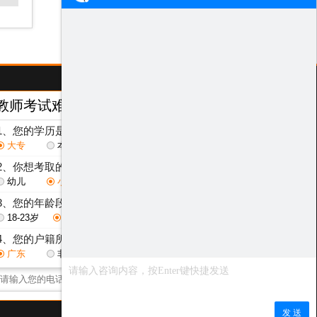
教师考试难度测评
/ Test
1、您的学历是？
大专
本科
研究生
2、你想考取的教师层次是？
幼儿
小学
初中
高中
3、您的年龄段是？
18-23岁
24-29岁
30-40岁
其他
4、您的户籍所在地是？
广东
非广东省
点击获取测评结果