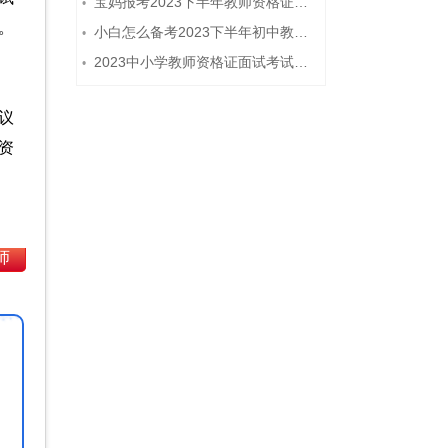
宝妈报考2023下半年教师资格证需要报班备考吗？
•
。
小白怎么备考2023下半年初中教师资格证笔试？
•
2023中小学教师资格证面试考试注意事项
•
议
资
师